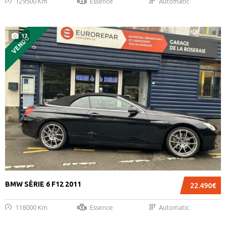
129500 Km
Essence
Automatic
17
VENDU
BMW SÉRIE 6 F12 2011
22.490€
118000 Km
Essence
Automatic