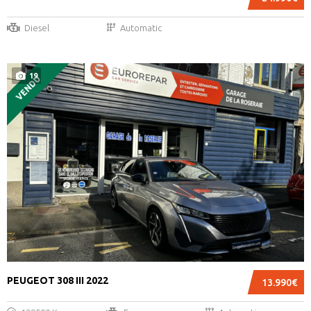
Diesel
Automatic
19
VENDU
PEUGEOT 308 III 2022
13.990€