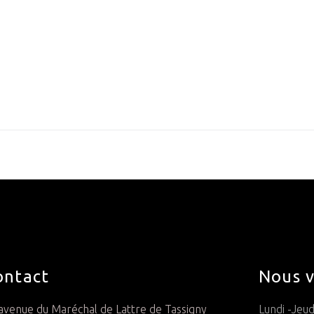
ontact
Nous v
avenue du Maréchal de Lattre de Tassigny
Lundi -Jeud