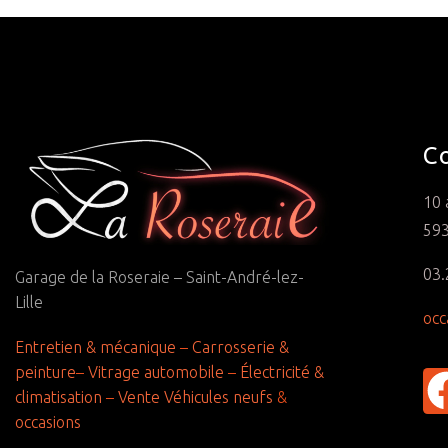
C
10 
593
03.
Garage de la Roseraie – Saint-André-lez-
Lille
occ
Entretien & mécanique
–
Carrosserie &
peinture
–
Vitrage automobile
–
Électricité &
climatisation
–
Vente Véhicules neufs
&
occasions