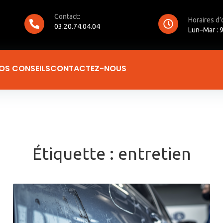
Contact:
Horaires d’
03.20.74.04.04
Lun–Mar : 9
OS CONSEILS
CONTACTEZ-NOUS
Étiquette :
entretien