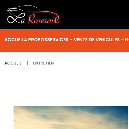
ACCUEIL
A PROPOS
SERVICES
VENTE DE VEHICULES
N
|
ACCUEIL
ENTRETIEN