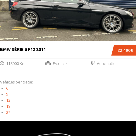
BMW SÉRIE 6 F12 2011
22.490€
118000 Km
Essence
Automatic
Vehicles per page:
6
9
12
18
27