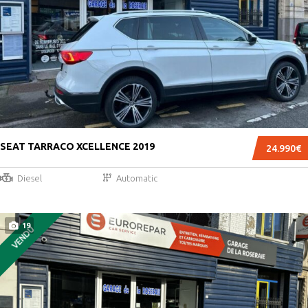
SEAT TARRACO XCELLENCE 2019
24.990€
Diesel
Automatic
19
VENDU