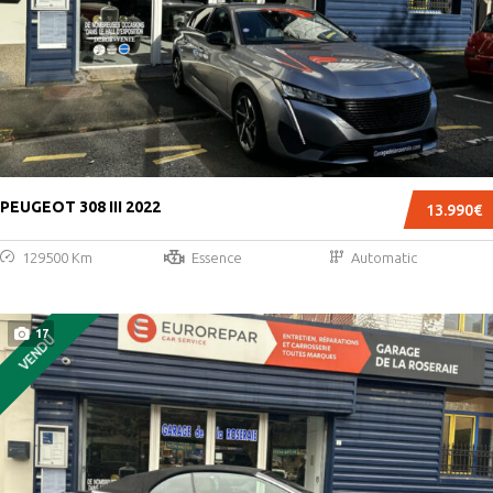
PEUGEOT 308 III 2022
13.990€
129500 Km
Essence
Automatic
17
VENDU