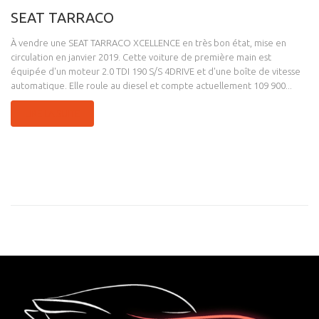
SEAT TARRACO
À vendre une SEAT TARRACO XCELLENCE en très bon état, mise en
circulation en janvier 2019. Cette voiture de première main est
équipée d'un moteur 2.0 TDI 190 S/S 4DRIVE et d'une boîte de vitesse
automatique. Elle roule au diesel et compte actuellement 109 900...
LIRE LA SUITE