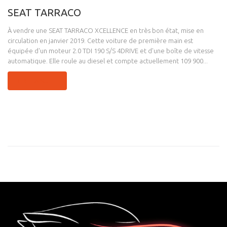
SEAT TARRACO
À vendre une SEAT TARRACO XCELLENCE en très bon état, mise en
circulation en janvier 2019. Cette voiture de première main est
équipée d'un moteur 2.0 TDI 190 S/S 4DRIVE et d'une boîte de vitesse
automatique. Elle roule au diesel et compte actuellement 109 900...
LIRE LA SUITE