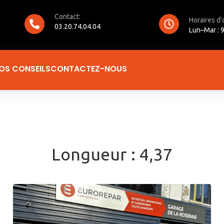
Contact:
Horaires d’
03.20.74.04.04
Lun–Mar : 9
OS CONSEILS
CONTACTEZ-NOUS
Longueur :
4,37