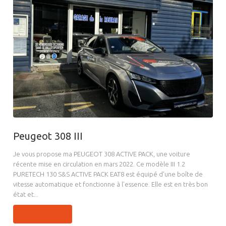
Peugeot 308 III
Je vous propose ma PEUGEOT 308 ACTIVE PACK, une voiture
récente mise en circulation en mars 2022. Ce modèle III 1.2
PURETECH 130 S&S ACTIVE PACK EAT8 est équipé d'une boîte de
vitesse automatique et fonctionne à l'essence. Elle est en très bon
état et...
LIRE LA SUITE