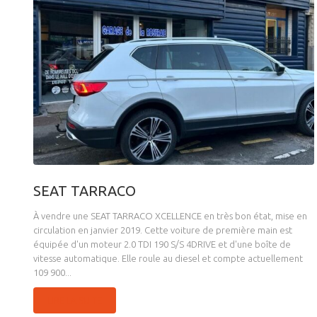
SEAT TARRACO
À vendre une SEAT TARRACO XCELLENCE en très bon état, mise en
circulation en janvier 2019. Cette voiture de première main est
équipée d'un moteur 2.0 TDI 190 S/S 4DRIVE et d'une boîte de
vitesse automatique. Elle roule au diesel et compte actuellement
109 900...
LIRE LA SUITE