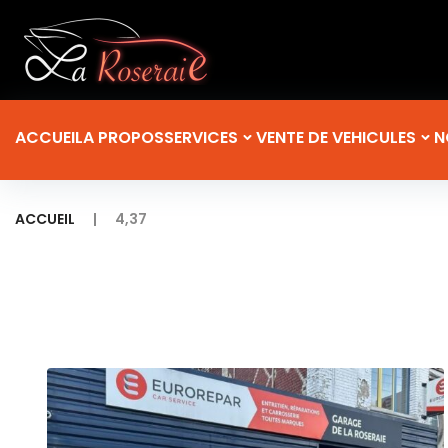
ACCUEIL
A PROPOS
SERVICES
VENTE DE VEHICULES
N
|
ACCUEIL
4,37