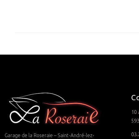
C
10 
593
03.
Garage de la Roseraie – Saint-André-lez-