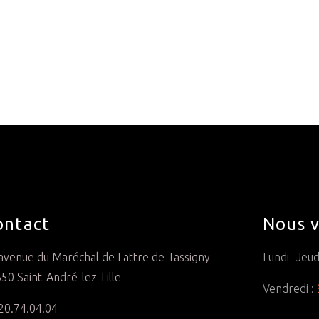
ontact
Nous v
avenue du Maréchal de Lattre de Tassigny
Lundi -Jeud
50 Saint-André-lez-Lille
Vendredi :
20.74.04.04